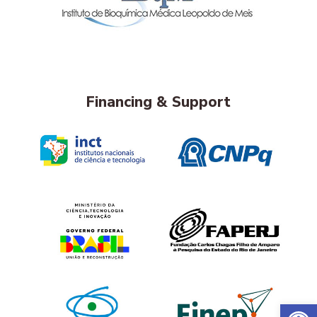
Financing & Support
Op